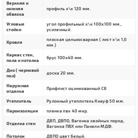
Верхняя и
нижняя
профиль х\к 120 мм.
обвязка
Угловые
угол профильный х\к 100х100 мм.,
стойки
усиленный.
плоская цельносварная ( лист х\к 1,0
Кровля
мм.)
Каркас стен,
брус 100х40 мм.
пола и потолка
Дно ( черновой
доска 20 мм.
пол)
Наружная
Профлист оцинкованный С8
отделка
Утеплитель
Рулонный утеплитель Кнауф 50 мм.
Пароизоляция
пленка пвх 40 мкр.
ДВП, ДВПО, Вагонка хвойных пород,
Отделка стен
Вагонка ПВХ или Панели МДФ.
Потолок
ДВПО цвет белый.