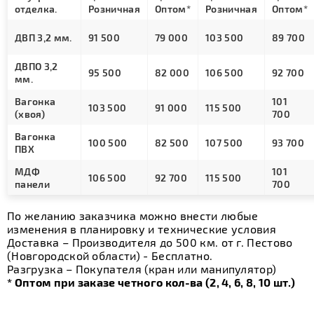
отделка.
Розничная
Оптом*
Розничная
Оптом*
ДВП 3,2 мм.
91 500
79 000
103 500
89 700
ДВПО 3,2
95 500
82 000
106 500
92 700
мм.
Вагонка
101
103 500
91 000
115 500
(хвоя)
700
Вагонка
100 500
82 500
107 500
93 700
ПВХ
МДФ
101
106 500
92 700
115 500
панели
700
По желанию заказчика можно внести любые
изменения в планировку и технические условия
Доставка – Производителя до 500 км. от г. Пестово
(Новгородской области) - Бесплатно.
Разгрузка – Покупателя (кран или манипулятор)
* Оптом при заказе четного кол-ва (2, 4, 6, 8, 10 шт.)