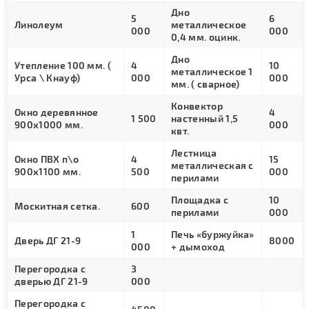
Дно
5
6
Линолеум
металлическое
000
000
0,4 мм. оцинк.
Дно
Утепление 100 мм. (
4
10
металлическое 1
Урса \ Кнауф)
000
000
мм. ( сварное)
Конвектор
Окно деревянное
4
1 500
настенный 1,5
900х1000 мм.
000
квт.
Лестница
Окно ПВХ п\о
4
15
металлическая с
900х1100 мм.
500
000
перилами
Площадка с
10
Москитная сетка.
600
перилами
000
1
Печь «буржуйка»
Дверь ДГ 21-9
8000
000
+ дымоход
Перегородка с
3
дверью ДГ 21-9
000
Перегородка с