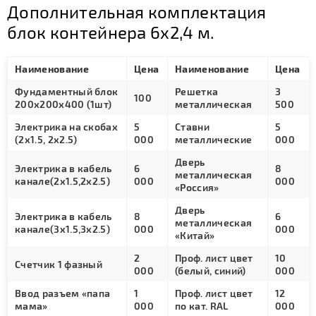
Дополнительная комплектация
блок контейнера 6х2,4 м.
Наименование
Цена
Наименование
Цена
Фундаментный блок
Решетка
3
100
200х200х400 (1шт)
металлическая
500
Электрика на скобах
5
Ставни
5
(2х1.5, 2х2.5)
000
металлические
000
Дверь
Электрика в кабель
6
8
металлическая
канале(2х1.5,2х2.5)
000
000
«Россия»
Дверь
Электрика в кабель
8
6
металлическая
канале(3х1.5,3х2.5)
000
000
«Китай»
2
Проф. лист цвет
10
Счетчик 1 фазный
000
(белый, синий)
000
Ввод разъем «папа
1
Проф. лист цвет
12
мама»
000
по кат. RAL
000