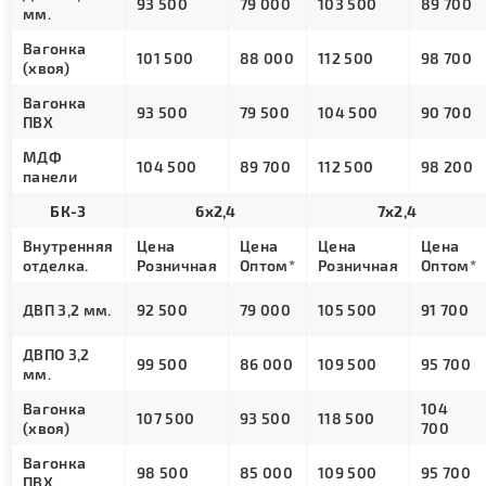
93 500
79 000
103 500
89 700
мм.
Вагонка
101 500
88 000
112 500
98 700
(хвоя)
Вагонка
93 500
79 500
104 500
90 700
ПВХ
МДФ
104 500
89 700
112 500
98 200
панели
БК-3
6х2,4
7х2,4
Внутренняя
Цена
Цена
Цена
Цена
отделка.
Розничная
Оптом*
Розничная
Оптом*
ДВП 3,2 мм.
92 500
79 000
105 500
91 700
ДВПО 3,2
99 500
86 000
109 500
95 700
мм.
Вагонка
104
107 500
93 500
118 500
(хвоя)
700
Вагонка
98 500
85 000
109 500
95 700
ПВХ