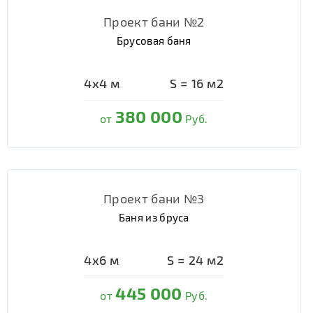
Проект бани №2
Брусовая баня
4х4
м
S =
16
м2
380 000
от
Руб.
Проект бани №3
Баня из бруса
4х6
м
S =
24
м2
445 000
от
Руб.