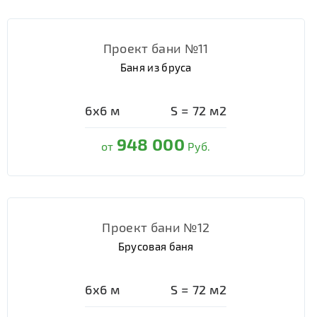
Проект бани №11
Баня из бруса
6х6
м
S =
72
м2
948 000
от
Руб.
Проект бани №12
Брусовая баня
6х6
м
S =
72
м2