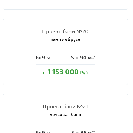
Проект бани №20
Баня из бруса
6х9
м
S =
94
м2
1 153 000
от
Руб.
Проект бани №21
Брусовая баня
6х6
м
S =
36
м2