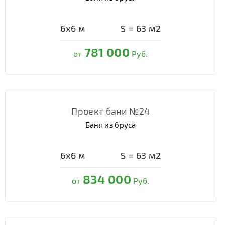
6х6
м
S =
63
м2
781 000
от
Руб.
Проект бани №24
Баня из бруса
6х6
м
S =
63
м2
834 000
от
Руб.