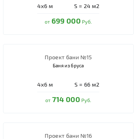
4х6
м
S =
24
м2
699 000
от
Руб.
Проект бани №15
Баня из бруса
4х6
м
S =
66
м2
714 000
от
Руб.
Проект бани №16