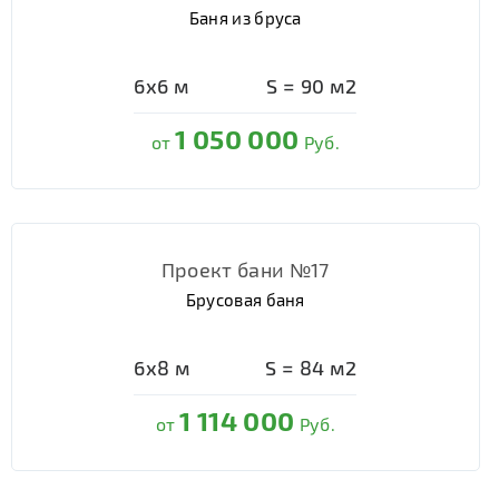
Баня из бруса
6х6
м
S =
90
м2
1 050 000
от
Руб.
Проект бани №17
Брусовая баня
6х8
м
S =
84
м2
1 114 000
от
Руб.