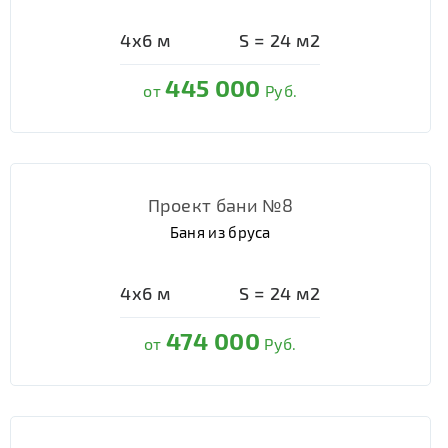
4х6
м
S =
24
м2
445 000
от
Руб.
Проект бани №8
Баня из бруса
4х6
м
S =
24
м2
474 000
от
Руб.