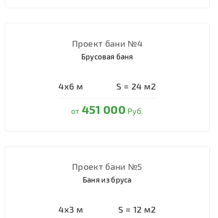
Проект бани №4
Брусовая баня
4х6
м
S =
24
м2
451 000
от
Руб.
Проект бани №5
Баня из бруса
4х3
м
S =
12
м2