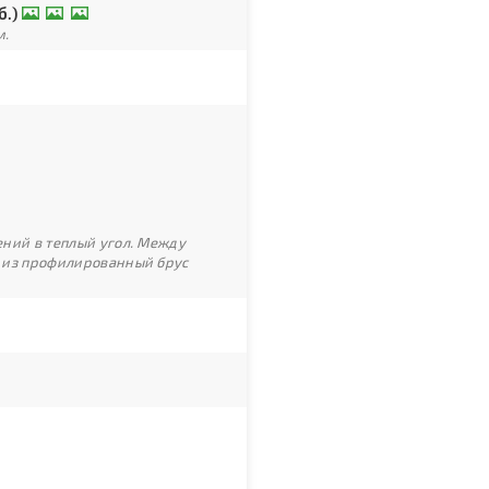
б.)
м.
ний в теплый угол. Между
 из профилированный брус