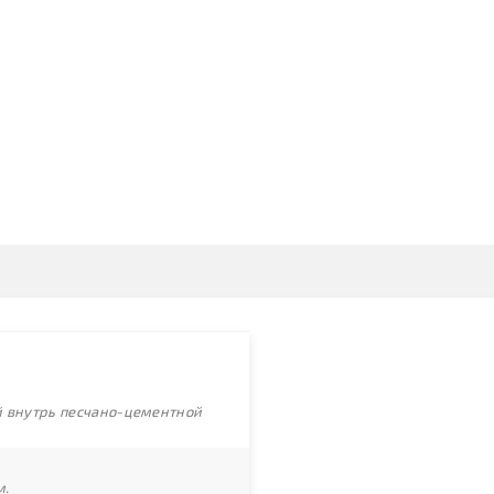
ой внутрь песчано-цементной
м.