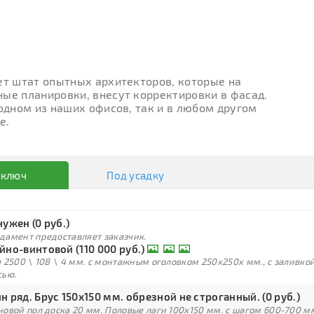
ет штат опытных архитекторов, которые на
ые планировки, внесут корректировки в фасад.
 одном из наших офисов, так и в любом другом
е.
 ключ
Под усадку
нужен (0 руб.)
дамент предоставляет заказчик.
йно-винтовой (110 000 руб.)
 2500 \ 108 \ 4 мм. с монтажным оголовком 250х250х мм., с заливк
сью.
н ряд. Брус 150х150 мм. обрезной не строганный. (0 руб.)
овой пол доска 20 мм. Половые лаги 100х150 мм. с шагом 600-700 м