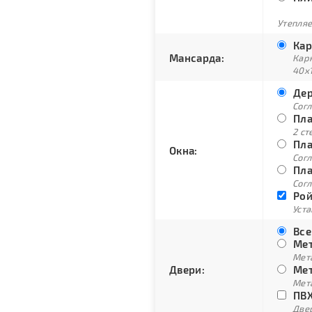
Утепляе
Кар
Мансарда:
Кар
40х
Дер
Сог
Пла
2 ст
Пла
Окна:
Согл
Пла
Согл
Рой
Уст
Все
Мет
Мет
Двери:
Мет
Мет
ПВХ
Двер