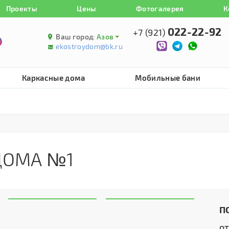
Проекты
Цены
Фотогалерея
К
022-22-92
+7 (921)
Ваш город:
Азов
ekostroydom@bk.ru
Каркасные дома
Мобильные бани
ДОМА №1
П
о