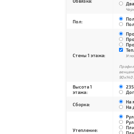
Обвязка:
Два
Черн
Пол
Пол:
Пол
Про
Про
Про
Теп
Стены 1 этажа:
Угло
Профили
венцам
90х140 
Высота 1
235
этажа:
Доп
На 
Сборка:
На 
Рул
Рул
Пли
Утепление:
Пли