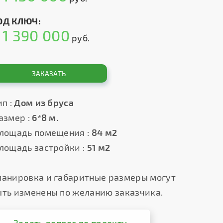
ОД КЛЮЧ:
1 390 000
т
руб.
ЗАКАЗАТЬ
п :
Дом из бруса
азмер :
6*8 м.
лощадь помещения :
84 м2
лощадь застройки :
51 м2
ланировка и габаритные размеры могут
ыть изменены по желанию заказчика.