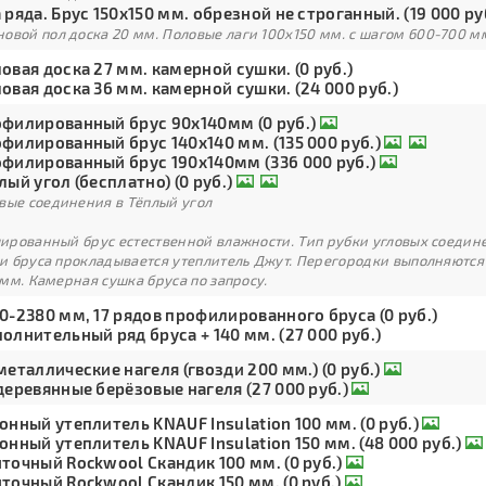
 ряда. Брус 150х150 мм. обрезной не строганный. (19 000 ру
овой пол доска 20 мм. Половые лаги 100х150 мм. с шагом 600-700 м
овая доска 27 мм. камерной сушки. (0 руб.)
овая доска 36 мм. камерной сушки. (24 000 руб.)
филированный брус 90х140мм (0 руб.)
филированный брус 140х140 мм. (135 000 руб.)
филированный брус 190х140мм (336 000 руб.)
лый угол (бесплатно) (0 руб.)
вые соединения в Тёплый угол
рованный брус естественной влажности. Тип рубки угловых соедине
и бруса прокладывается утеплитель Джут. Перегородки выполняются
мм. Камерная сушка бруса по запросу.
0-2380 мм, 17 рядов профилированного бруса (0 руб.)
олнительный ряд бруса + 140 мм. (27 000 руб.)
металлические нагеля (гвозди 200 мм.) (0 руб.)
деревянные берёзовые нагеля (27 000 руб.)
онный утеплитель KNAUF Insulation 100 мм. (0 руб.)
онный утеплитель KNAUF Insulation 150 мм. (48 000 руб.)
точный Rockwool Скандик 100 мм. (0 руб.)
точный Rockwool Скандик 150 мм. (0 руб.)