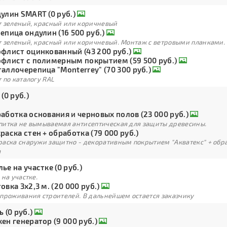
улин SMART (0 руб.)
т зеленый, красный или коричневый
епица ондулин (16 500 руб.)
т зеленый, красный или коричневый. Монтаж с ветровыми планками.
флист оцинкованный (43 200 руб.)
флист с полимерным покрытием (59 500 руб.)
аллочерепица "Monterrey" (70 300 руб.)
 по каталогу RAL
 (0 руб.)
аботка основания и черновых полов (23 000 руб.)
питка не вымываемая антисептическая для защиты древесины.
раска стен + обработка (79 000 руб.)
раска снаружи защитно - декоративным покрытием "Акватекс" + обра
а
ье на участке (0 руб.)
 на участке.
овка 3х2,3 м. (20 000 руб.)
 проживания строителей. В дальнейшем остается заказчику
ь (0 руб.)
ен генератор (9 000 руб.)