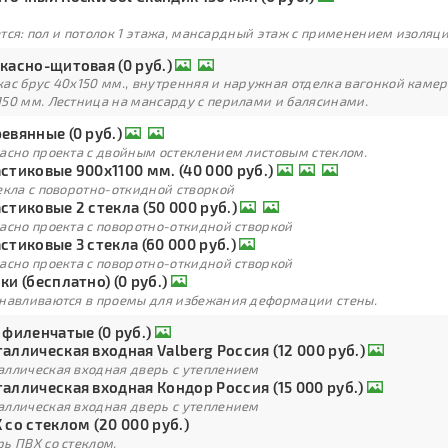
тся: пол и потолок 1 этажа, мансардный этаж с применением изоля
касно-щитовая (0 руб.)
кас брус 40х150 мм., внутренняя и наружная отделка вагонкой каме
150 мм. Лестница на мансарду с перилами и балясинами.
евянные (0 руб.)
ласно проекта с двойным остеклением листовым стеклом.
стиковые 900х1100 мм. (40 000 руб.)
екла с поворотно-откидной створкой
стиковые 2 стекла (50 000 руб.)
асно проекта с поворотно-откидной створкой
стиковые 3 стекла (60 000 руб.)
асно проекта с поворотно-откидной створкой
ки (бесплатно) (0 руб.)
анавливаются в проемы для избежания деформации стены.
 филенчатые (0 руб.)
аллическая входная Valberg Россия (12 000 руб.)
аллическая входная дверь с утеплением
аллическая входная Кондор Россия (15 000 руб.)
аллическая входная дверь с утеплением
 со стеклом (20 000 руб.)
ь ПВХ со стеклом.