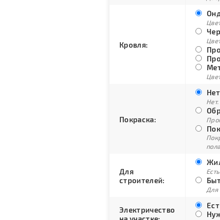
Онд
Цве
Чер
Цве
Кровля:
Про
Про
Мет
Цвет
Нет
Нет.
Обр
Покраска:
Про
Пок
Пок
пол
Жил
Для
Есть
строителей:
Быт
Для
Ест
Электричество
Нуж
на участке: