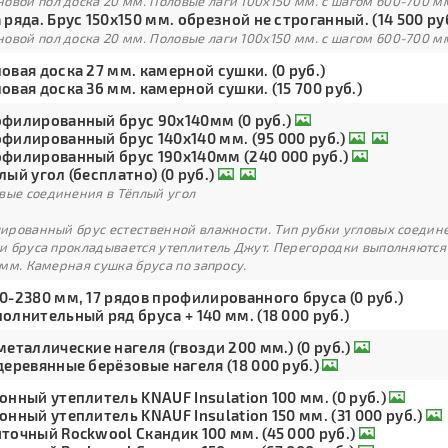
овой пол доска 20 мм. Половые лаги 100х150 мм. с шагом 600-700 м
 ряда. Брус 150х150 мм. обрезной не строганный. (14 500 ру
овой пол доска 20 мм. Половые лаги 100х150 мм. с шагом 600-700 м
овая доска 27 мм. камерной сушки. (0 руб.)
овая доска 36 мм. камерной сушки. (15 700 руб.)
филированный брус 90х140мм (0 руб.)
филированный брус 140х140 мм. (95 000 руб.)
филированный брус 190х140мм (240 000 руб.)
лый угол (бесплатно) (0 руб.)
вые соединения в Тёплый угол
рованный брус естественной влажности. Тип рубки угловых соедине
и бруса прокладывается утеплитель Джут. Перегородки выполняются
мм. Камерная сушка бруса по запросу.
0-2380 мм, 17 рядов профилированного бруса (0 руб.)
олнительный ряд бруса + 140 мм. (18 000 руб.)
металлические нагеля (гвозди 200 мм.) (0 руб.)
деревянные берёзовые нагеля (18 000 руб.)
онный утеплитель KNAUF Insulation 100 мм. (0 руб.)
онный утеплитель KNAUF Insulation 150 мм. (31 000 руб.)
точный Rockwool Скандик 100 мм. (45 000 руб.)