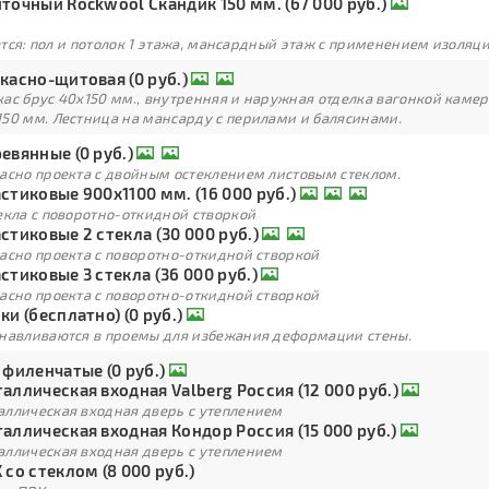
точный Rockwool Скандик 150 мм. (67 000 руб.)
тся: пол и потолок 1 этажа, мансардный этаж с применением изоля
касно-щитовая (0 руб.)
кас брус 40х150 мм., внутренняя и наружная отделка вагонкой каме
150 мм. Лестница на мансарду с перилами и балясинами.
евянные (0 руб.)
ласно проекта с двойным остеклением листовым стеклом.
стиковые 900х1100 мм. (16 000 руб.)
екла с поворотно-откидной створкой
стиковые 2 стекла (30 000 руб.)
асно проекта с поворотно-откидной створкой
стиковые 3 стекла (36 000 руб.)
асно проекта с поворотно-откидной створкой
ки (бесплатно) (0 руб.)
анавливаются в проемы для избежания деформации стены.
 филенчатые (0 руб.)
аллическая входная Valberg Россия (12 000 руб.)
аллическая входная дверь с утеплением
аллическая входная Кондор Россия (15 000 руб.)
аллическая входная дверь с утеплением
 со стеклом (8 000 руб.)