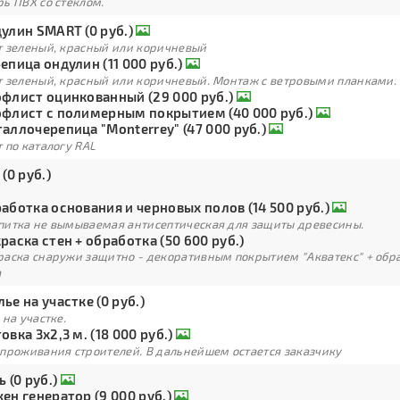
ь ПВХ со стеклом.
улин SMART (0 руб.)
т зеленый, красный или коричневый
епица ондулин (11 000 руб.)
т зеленый, красный или коричневый. Монтаж с ветровыми планками.
флист оцинкованный (29 000 руб.)
флист с полимерным покрытием (40 000 руб.)
аллочерепица "Monterrey" (47 000 руб.)
 по каталогу RAL
 (0 руб.)
аботка основания и черновых полов (14 500 руб.)
питка не вымываемая антисептическая для защиты древесины.
раска стен + обработка (50 600 руб.)
раска снаружи защитно - декоративным покрытием "Акватекс" + обра
а
ье на участке (0 руб.)
 на участке.
овка 3х2,3 м. (18 000 руб.)
 проживания строителей. В дальнейшем остается заказчику
ь (0 руб.)
ен генератор (9 000 руб.)