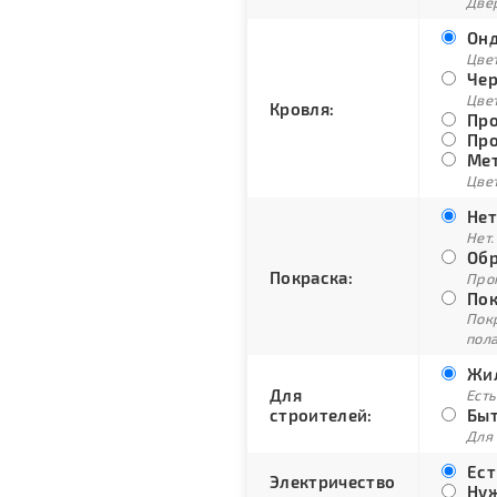
Двер
Онд
Цве
Чер
Цве
Кровля:
Про
Про
Мет
Цвет
Нет
Нет.
Обр
Покраска:
Про
Пок
Пок
пол
Жил
Для
Есть
строителей:
Быт
Для
Ест
Электричество
Нуж