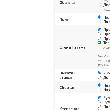
Черн
Обвязка:
Два
Черн
Пол
Пол:
Пол
Про
Про
Про
Теп
Стены 1 этажа:
Угло
Профили
венцам
90х140 
Высота 1
235
этажа:
Доп
На 
Сборка:
На 
Рул
Рул
Пли
Утепление: