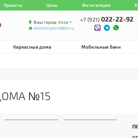
Проекты
Цены
Фотогалерея
К
022-22-92
+7 (921)
Ваш город:
Азов
ekostroydom@bk.ru
Каркасные дома
Мобильные бани
ДОМА №15
П
о