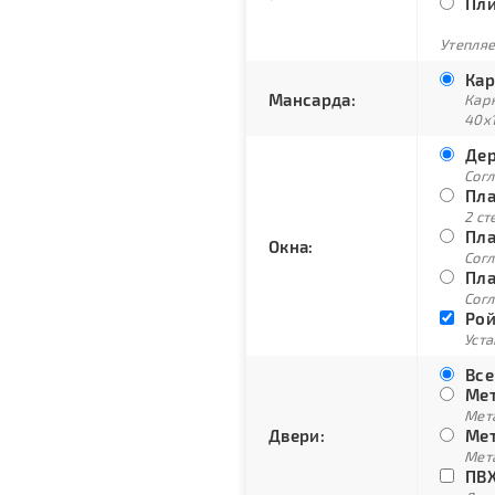
Пли
Утепляе
Кар
Мансарда:
Кар
40х
Дер
Сог
Пла
2 ст
Пла
Окна:
Согл
Пла
Согл
Рой
Уст
Все
Мет
Мет
Двери:
Мет
Мет
ПВХ