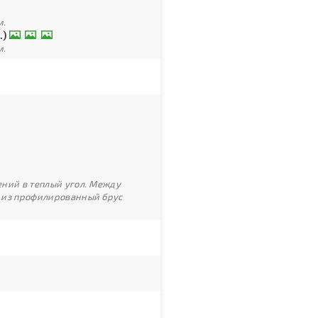
м.
.)
м.
ний в теплый угол. Между
 из профилированный брус