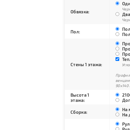
Оди
Черн
Обвязка:
Два
Черн
Пол
Пол:
Пол
Про
Про
Про
Теп
Стены 1 этажа:
Угло
Профили
венцам
90х140 
Высота 1
210
этажа:
Доп
На 
Сборка:
На 
Рул
Рул