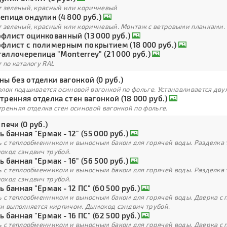
т зеленый, красный или коричневый
епица ондулин (4 800 руб.)
т зеленый, красный или коричневый. Монтаж с ветровыми планками.
флист оцинкованный (13 000 руб.)
флист с полимерным покрытием (18 000 руб.)
аллочерепица "Monterrey" (21 000 руб.)
 по каталогу RAL
ны без отделки вагонкой (0 руб.)
лок подшивается осиновой вагонкой по фольге. Устанавливается дву
тренняя отделка стен вагонкой (18 000 руб.)
ренняя отделка стен осиновой вагонкой по фольге.
 печи (0 руб.)
ь банная "Ермак - 12" (55 000 руб.)
ь с теплообменником и выносным баком для горячей воды. Разделка 
оход сэндвич трубой.
ь банная "Ермак - 16" (56 500 руб.)
ь с теплообменником и выносным баком для горячей воды. Разделка 
оход сэндвич трубой.
ь банная "Ермак - 12 ПС" (60 500 руб.)
ь с теплообменником и выносным баком для горячей воды. Дверка с
ки выполняется кирпичом. Дымоход сэндвич трубой.
ь банная "Ермак - 16 ПС" (62 500 руб.)
ь с теплообменником и выносным баком для горячей воды. Дверка с