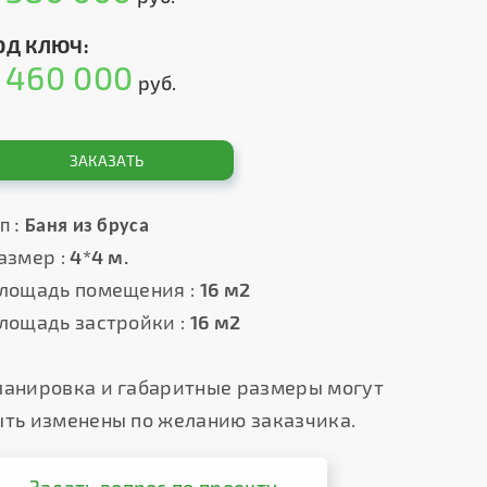
ОД КЛЮЧ:
460 000
т
руб.
ЗАКАЗАТЬ
п :
Баня из бруса
азмер :
4*4 м.
лощадь помещения :
16 м2
лощадь застройки :
16 м2
ланировка и габаритные размеры могут
ыть изменены по желанию заказчика.