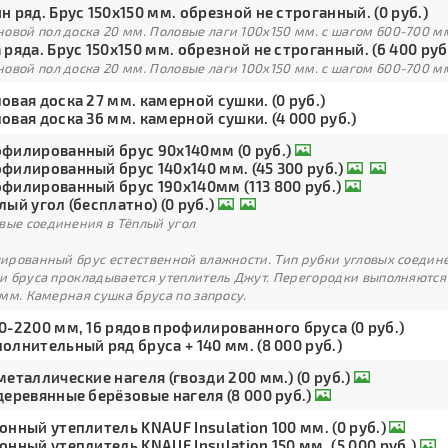
н ряд. Брус 150х150 мм. обрезной не строганный. (0 руб.)
овой пол доска 20 мм. Половые лаги 100х150 мм. с шагом 600-700 м
 ряда. Брус 150х150 мм. обрезной не строганный. (6 400 руб
овой пол доска 20 мм. Половые лаги 100х150 мм. с шагом 600-700 м
овая доска 27 мм. камерной сушки. (0 руб.)
овая доска 36 мм. камерной сушки. (4 000 руб.)
филированный брус 90х140мм (0 руб.)
филированный брус 140х140 мм. (45 300 руб.)
филированный брус 190х140мм (113 800 руб.)
лый угол (бесплатно) (0 руб.)
вые соединения в Тёплый угол
рованный брус естественной влажности. Тип рубки угловых соедине
и бруса прокладывается утеплитель Джут. Перегородки выполняются
мм. Камерная сушка бруса по запросу.
0-2200 мм, 16 рядов профилированного бруса (0 руб.)
олнительный ряд бруса + 140 мм. (8 000 руб.)
металлические нагеля (гвозди 200 мм.) (0 руб.)
деревянные берёзовые нагеля (8 000 руб.)
онный утеплитель KNAUF Insulation 100 мм. (0 руб.)
онный утеплитель KNAUF Insulation 150 мм. (5 000 руб.)