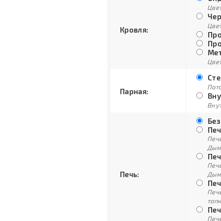
Цве
Чер
Цве
Кровля:
Про
Про
Мет
Цвет
Сте
Пото
Парная:
Вну
Внут
Без
Печ
Печ
Дым
Печ
Печ
Печь:
Дым
Печ
Печ
топ
Печ
Печ