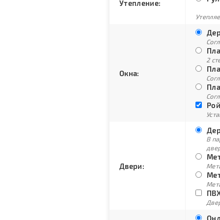
Утепление:
Утепляе
Дер
Сог
Пла
2 ст
Пла
Окна:
Согл
Пла
Согл
Рой
Уст
Дер
В п
две
Мет
Двери:
Мет
Мет
Мет
ПВХ
Двер
Онд