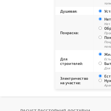
топ
Душевая:
Уст
Нет
Нет.
Обр
Покраска:
Про
Пок
Пок
пол
Жил
Для
Есть
строителей:
Быт
Для
Ест
Электричество
Нуж
на участке:
Арен
РАСЧЕТ РАССТОЯНИЯ ДОСТАВКИ