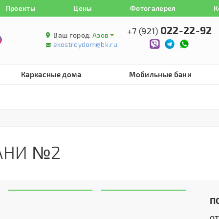
Проекты
Цены
Фотогалерея
К
022-22-92
+7 (921)
Ваш город:
Азов
ekostroydom@bk.ru
Каркасные дома
Мобильные бани
АНИ №2
П
о