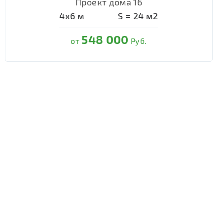
Проект дома 16
4х6
м
S =
24
м2
548 000
от
Руб.