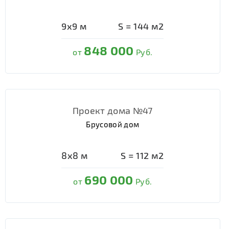
9х9
м
S =
144
м2
848 000
от
Руб.
Проект дома №47
Брусовой дом
8х8
м
S =
112
м2
690 000
от
Руб.