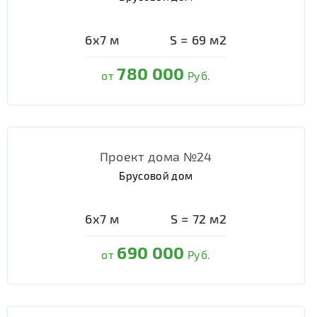
6х7
м
S =
69
м2
780 000
от
Руб.
Проект дома №24
Брусовой дом
6х7
м
S =
72
м2
690 000
от
Руб.