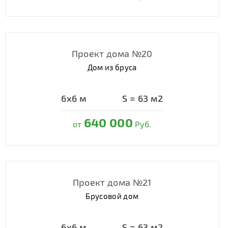
Проект дома №20
Дом из бруса
6х6
м
S =
63
м2
640 000
от
Руб.
Проект дома №21
Брусовой дом
6х6
м
S =
63
м2