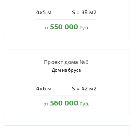
4х5
м
S =
38
м2
550 000
от
Руб.
Проект дома №8
Дом из бруса
4х6
м
S =
42
м2
560 000
от
Руб.