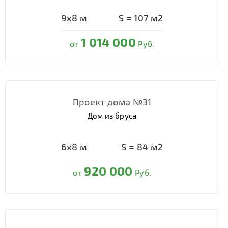
9х8
м
S =
107
м2
1 014 000
от
Руб.
Проект дома №31
Дом из бруса
6х8
м
S =
84
м2
920 000
от
Руб.